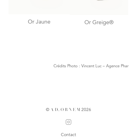
Or Jaune
Or Greige®
Crédits Photo : Vincent Luc – Agence Phar
©
A
D
.
O
R
N
E
M
2026
Contact