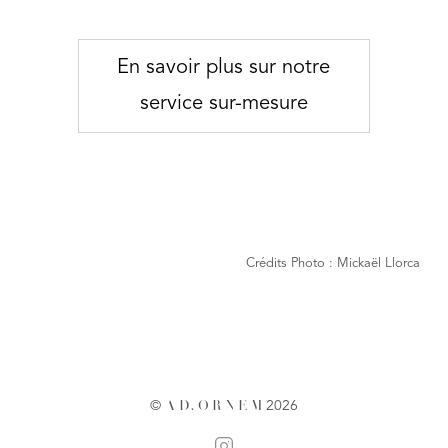
En savoir plus sur notre
service sur-mesure
Crédits Photo : Mickaël Llorca
©
A
D
.
O
R
N
E
M
2026