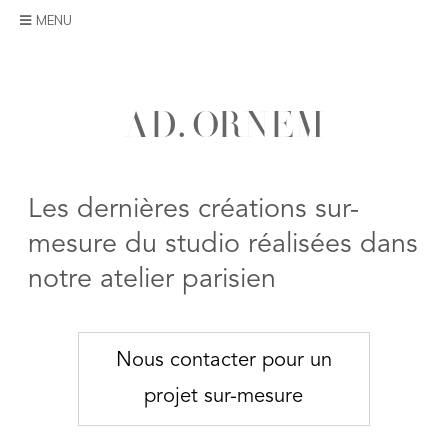
Skip
MENU
to
content
A
D
.
O
R
N
E
M
Les dernières créations sur-
mesure du studio réalisées dans
notre atelier parisien
Nous contacter pour un
projet sur-mesure