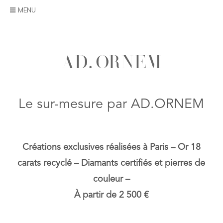
Skip
MENU
to
content
A
D
.
O
R
N
E
M
Le sur-mesure par AD.ORNEM
Créations exclusives réalisées à Paris – Or 18
carats recyclé – Diamants certifiés et pierres de
couleur –
À partir de 2 500 €