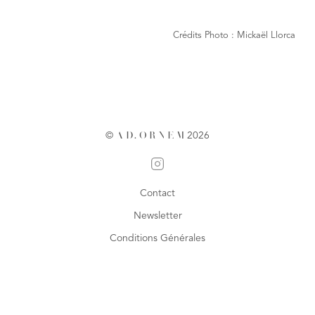
Crédits Photo : Mickaël Llorca
©
A
D
.
O
R
N
E
M
2026
Contact
Newsletter
Conditions Générales