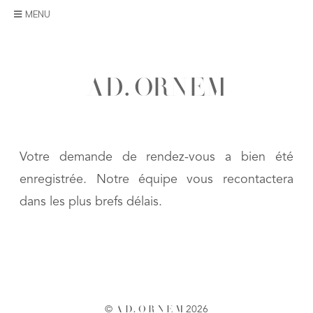
Skip
MENU
to
content
A
D
.
O
R
N
E
M
Votre demande de rendez-vous a bien été
enregistrée. Notre équipe vous recontactera
dans les plus brefs délais.
©
A
D
.
O
R
N
E
M
2026