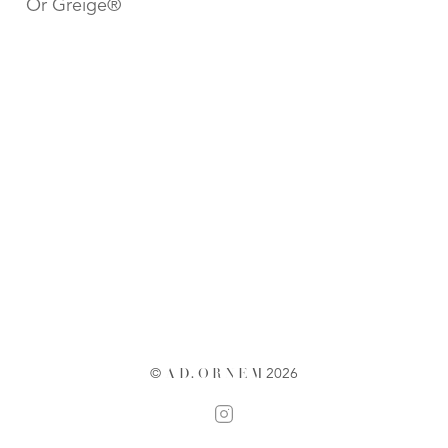
Or Greige®
©
A
D
.
O
R
N
E
M
2026