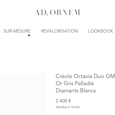
A
D
.
O
R
N
E
M
SUR-MESURE
REVALORISATION
LOOKBOOK
Créole Octavia Duo G
Or Gris Palladié
Diamants Blancs
2 400 €
Vendue à l’unité