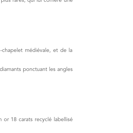
lus rares, qui lui confère une
e-chapelet médiévale, et de la
e diamants ponctuant les angles
 or 18 carats recyclé labellisé