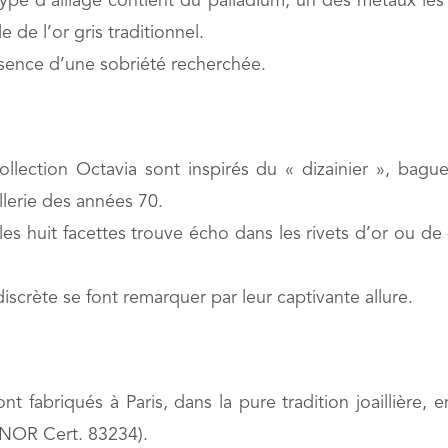
pe d’alliage contient du palladium, un des métaux les p
 de l’or gris traditionnel.
essence d’une sobriété recherchée.
llection Octavia sont inspirés du « dizainier », bagu
lerie des années 70.
les huit facettes trouve écho dans les rivets d’or ou d
discrète se font remarquer par leur captivante allure.
fabriqués à Paris, dans la pure tradition joaillière, en
FNOR Cert. 83234).