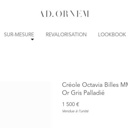
A
D
.
O
R
N
E
M
SUR-MESURE
REVALORISATION
LOOKBOOK
Créole Octavia Billes 
Or Gris Palladié
1 500 €
Vendue à l’unité