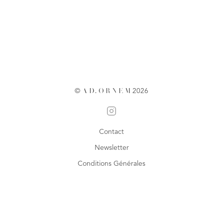
©
A
D
.
O
R
N
E
M
2026
Contact
Newsletter
Conditions Générales